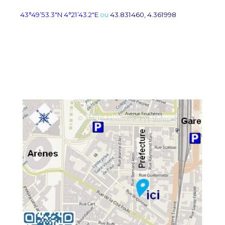
43°49’53.3″N 4°21’43.2″E
ou
43.831460, 4.361998