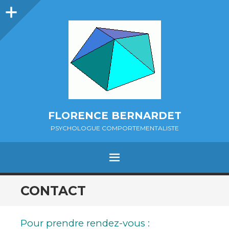
Colonne
latérale
FLORENCE BERNARDET
PSYCHOLOGUE COMPORTEMENTALISTE
MENU
ALLER
CONTACT
AU
CONTENU
Pour prendre rendez-vous :