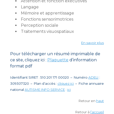
Attention et fonction exécutives
Langage
Mémoire et apprentissage
Fonctions sensorimotrices
Perception sociale
Traitements visuospatiaux
En savoir plus
Pour télécharger un résumé imprimable de
ce site, cliquez ici :
Plaquette
d’information
format pdf
Identifiant SIRET : 510 201 171 00020 – Numéro
ADELI
:
309307320 – Plan d’accès :
cliquez ici
– Fiche annuaire
national
AUTISME INFO SERVICE
:
ici
Retour en
haut
Retour à
l’accueil